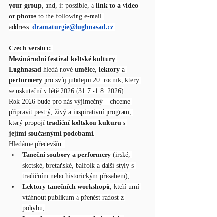
your group
, and, if possible, a 
link to a video 
or photos
 to the following e-mail 
address: 
dramaturgie@lughnasad.cz
Czech version: 
Mezinárodní festival keltské kultury 
Lughnasad
 hledá nové 
umělce, lektory a 
performery
 pro svůj jubilejní 20. ročník, který 
se uskuteční v létě 2026 (31.7.-1.8. 2026)
Rok 2026 bude pro nás výjimečný – chceme 
připravit pestrý, živý a inspirativní program, 
který propojí 
tradiční keltskou kulturu s 
jejími současnými podobami
.
Hledáme především:
Taneční soubory a performery
 (irské, 
skotské, bretaňské, balfolk a další styly s 
tradičním nebo historickým přesahem),
Lektory tanečních workshopů
, kteří umí 
vtáhnout publikum a přenést radost z 
pohybu,