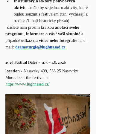
Instruktory a lektory pohybových 
aktivit 
– mělo by se jednat o aktivity, které 
budou souznit s festivalem (tzn. vycházejí z 
tradice či mají historický přesah)
 Zašlete nám prosím krátkou 
anotaci svého 
programu
, 
informace o vás / vaší skupině
 a 
případně 
odkaz na video nebo fotografie
 na e-
mail: 
dramaturgie@lughnasad.cz
2026 Festival Dates - 31.7. – 1.8. 2026
location - 
Nasavrky 409, 538 25 Nasavrky
More about the festival at 
https://www.lughnasad.cz/