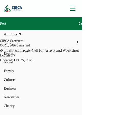
Post
All Posts
CIBCA Committee
All Posts
Oct 20, 2025
2 min read
🌿 Lughnasad 2026–Call for Artists and Workshop
Events
Lecturers
Updated:
Oct 25, 2025
Social
Family
Culture
Business
Newsletter
Charity